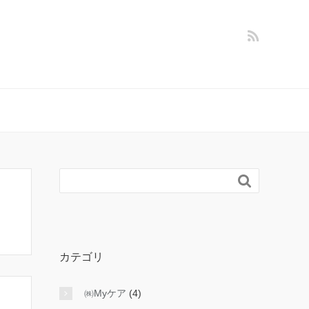

カテゴリ
㈱Myケア
(4)