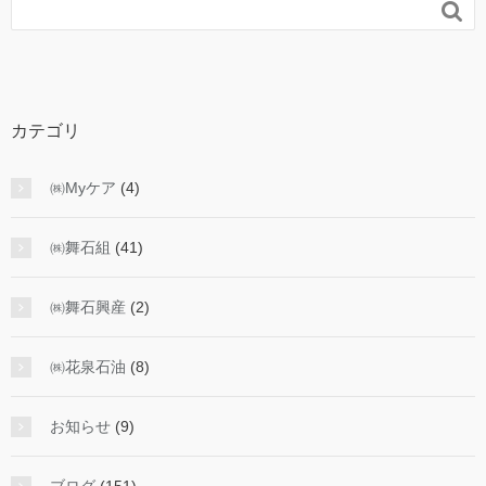

カテゴリ
㈱Myケア
(4)
㈱舞石組
(41)
㈱舞石興産
(2)
㈱花泉石油
(8)
お知らせ
(9)