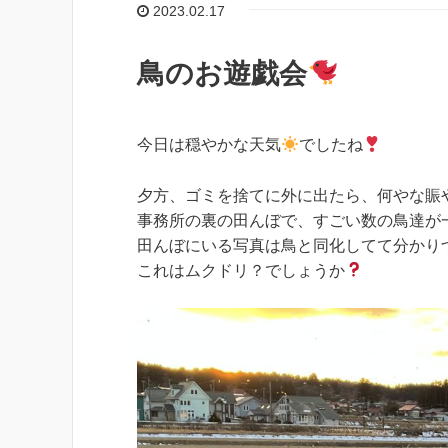
2023.02.17
鳥のお遊戯会
今日は穏やかな天気
でしたね
夕方、ゴミを捨てに外に出たら、何やな賑
事務所の裏の田んぼで、すごい数の鳥達が
田んぼにいる写真は鳥と同化してて分かり
これはムクドリ？でしょうか