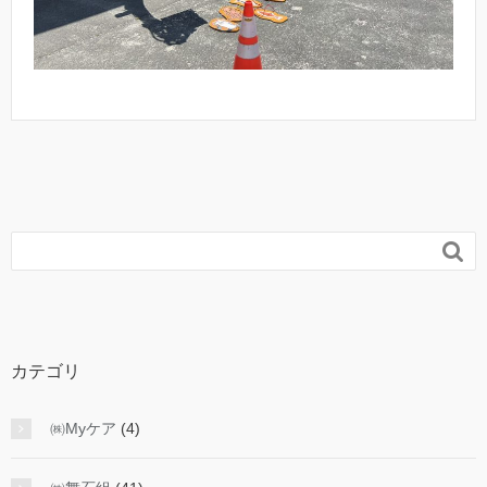

カテゴリ
㈱Myケア
(4)