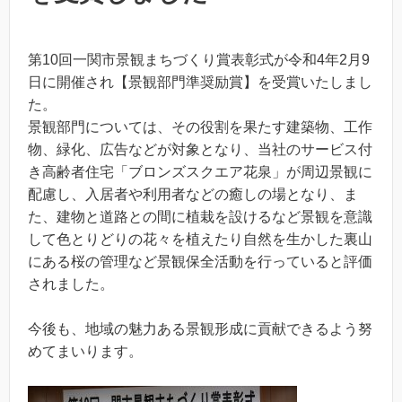
第10回一関市景観まちづくり賞表彰式が令和4年2月9
日に開催され【景観部門準奨励賞】を受賞いたしまし
た。
景観部門については、その役割を果たす建築物、工作
物、緑化、広告などが対象となり、当社のサービス付
き高齢者住宅「ブロンズスクエア花泉」が周辺景観に
配慮し、入居者や利用者などの癒しの場となり、ま
た、建物と道路との間に植栽を設けるなど景観を意識
して色とりどりの花々を植えたり自然を生かした裏山
にある桜の管理など景観保全活動を行っていると評価
されました。
今後も、地域の魅力ある景観形成に貢献できるよう努
めてまいります。