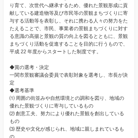
り育て、次世代へ継承するため、優れた景観形成に貢
献している建造物等及び市民等の景観まちづくりに寄
与する活動等を表彰し、それに携わる人々の努力をた
たえることで、市民、事業者の景観まちづくりに対す
る意識の高揚と景観の質の向上を図るとともに、景観
まちづくり活動を促進することを目的に行うもので、
平成 22 年度からスタートした制度です。
◆賞の選考・決定
一関市景観審議会委員で表彰対象を選考し、市長が決
定
◆選考基準
⑴ 周囲の街並みや自然環境との調和を図り、地域の
優れた景観づくりに寄与しているもの
⑵ 創意工夫、努力により優れた景観を創出している
もの
⑶ 歴史や文化が感じられ、地域に親しまれているも
の