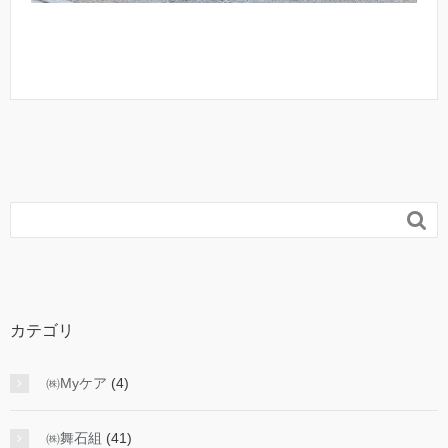

カテゴリ
㈱Myケア
(4)
㈱舞石組
(41)