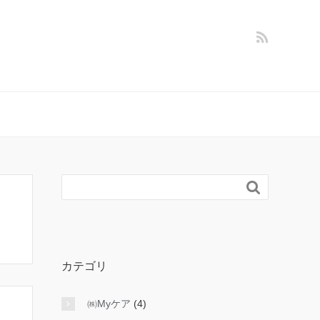

カテゴリ
㈱Myケア
(4)