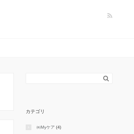

カテゴリ
㈱Myケア
(4)