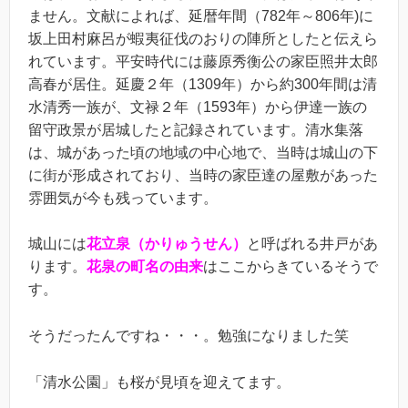
ません。文献によれば、延暦年間（782年～806年)に
坂上田村麻呂が蝦夷征伐のおりの陣所としたと伝えら
れています。平安時代には藤原秀衡公の家臣照井太郎
高春が居住。延慶２年（1309年）から約300年間は清
水清秀一族が、文禄２年（1593年）から伊達一族の
留守政景が居城したと記録されています。清水集落
は、城があった頃の地域の中心地で、当時は城山の下
に街が形成されており、当時の家臣達の屋敷があった
雰囲気が今も残っています。
城山には
花立泉（かりゅうせん）
と呼ばれる井戸があ
ります。
花泉の町名の由来
はここからきているそうで
す。
そうだったんですね・・・。勉強になりました笑
「清水公園」も桜が見頃を迎えてます。