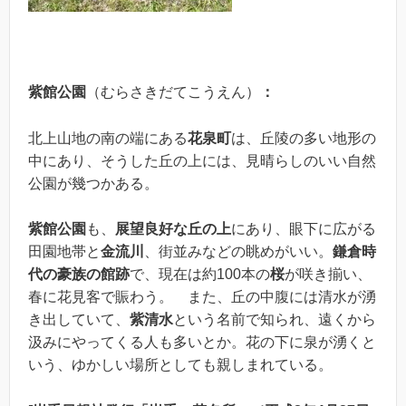
紫館公園
（むらさきだてこうえん）
：
北上山地の南の端にある
花泉町
は、丘陵の多い地形の
中にあり、そうした丘の上には、見晴らしのいい自然
公園が幾つかある。
紫館公園
も、
展望良好な丘の上
にあり、眼下に広がる
田園地帯と
金流川
、街並みなどの眺めがいい。
鎌倉時
代の豪族の館跡
で、現在は約100本の
桜
が咲き揃い、
春に花見客で賑わう。 また、丘の中腹には清水が湧
き出していて、
紫清水
という名前で知られ、遠くから
汲みにやってくる人も多いとか。花の下に泉が湧くと
いう、ゆかしい場所としても親しまれている。