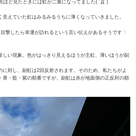
ほど見たときには虹が二重になってました( ﾟДﾟ)
く見えていた虹はみるみるうちに薄くなっていきました。
は目撃したら幸運が訪れるという言い伝えがあるそうです
珍しい現象。色がはっきり見えるほうが主虹、薄いほうが副
のに対し、副虹は2回反射されます。そのため、私たちがよ
・青・藍・紫の順番ですが、副虹は赤が地面側の正反対の順