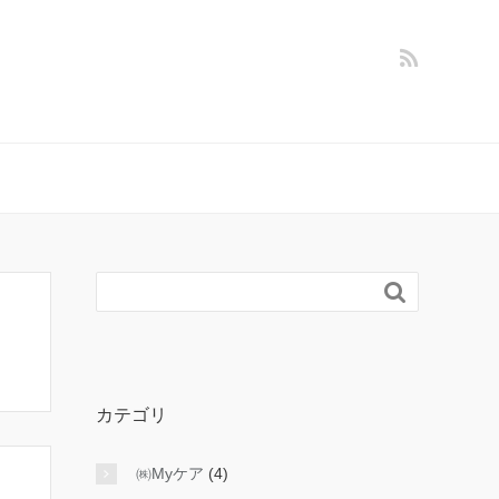

カテゴリ
㈱Myケア
(4)